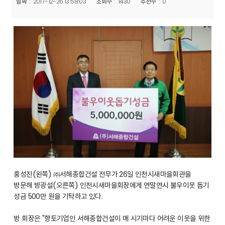
날짜
2017-12-26 13:58:03
조회수
1430
추천수
0
홍성진(왼쪽) ㈜서해종합건설 전무가 26일 인천시새마을회관을
방문해 방광설(오른쪽) 인천시새마을회장에게 연말연시 불우이웃 돕기
성금 500만 원을 기탁하고 있다.
방 회장은 "향토기업인 서해종합건설이 매 시기마다 어려운 이웃을 위한