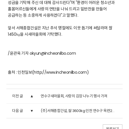
성금을 기탁해 주신 데 대해 감사드린다"며 "환경이 어려운 청소년과
홀몸어르신들에게 사랑의 연탄을 나눠 드리고 밑반찬을 만들어
공급하는 등 소중하게 사용하겠다"고 말했다.
앞서 서해종합건설은 지난 추석 명절에도 이웃 돕기에 써달라며 쌀
1450㎏을 시새마을회에 기탁했다.
/윤관옥 기자 okyun@incheonilbo.com
출처 : 인천일보(
http://www.incheonilbo.com)
이전 글
연수구새마을회, 사랑의 김장 나누기 행사 가져
다음 글
(주)서해종합건설, 쌀 3600kg 인천 연수구 옥련2동에 전달
목록보기